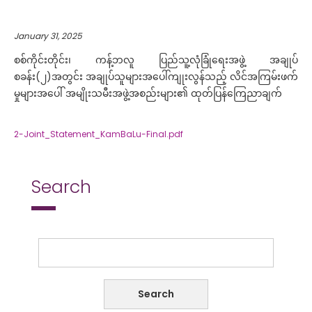
January 31, 2025
စစ်ကိုင်းတိုင်း၊ ကန့်ဘလူ ပြည်သူ့လုံခြုံရေးအဖွဲ့ အချုပ်
စခန်း(၂)အတွင်း အချုပ်သူများအပေါ်ကျုးလွန်သည့် လိင်အကြမ်းဖက်
မှုများအပေါ် အမျိုးသမီးအဖွဲ့အစည်းများ၏ ထုတ်ပြန်ကြေညာချက်
2-Joint_Statement_KamBaLu-Final.pdf
Search
Search