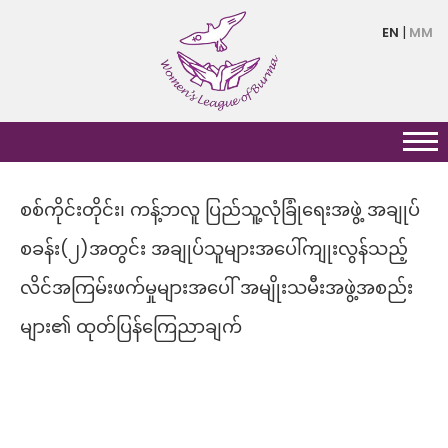
Skip
EN
MM
to
main
content
စစ်ကိုင်းတိုင်း၊ ကန့်ဘလူ ပြည်သူ့လုံခြုံရေးအဖွဲ့ အချုပ်
စခန်း(၂)အတွင်း အချုပ်သူများအပေါ်ကျုးလွန်သည့်
လိင်အကြမ်းဖက်မှုများအပေါ် အမျိုးသမီးအဖွဲ့အစည်း
များ၏ ထုတ်ပြန်ကြေညာချက်