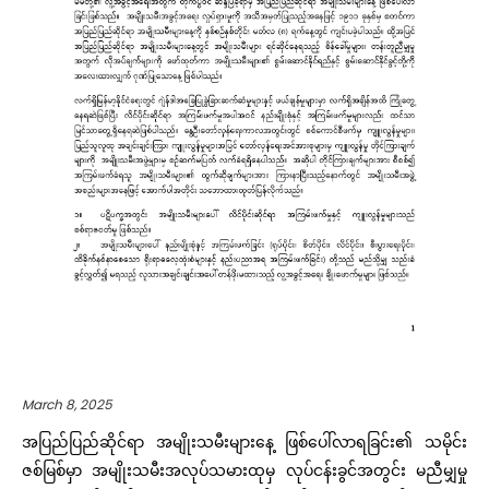
March 8, 2025
အပြည်ပြည်ဆိုင်ရာ အမျိုးသမီးများနေ့ ဖြစ်ပေါ်လာရခြင်း၏ သမိုင်း
ဇစ်မြစ်မှာ အမျိုးသမီးအလုပ်သမားထုမှ လုပ်ငန်းခွင်အတွင်း မညီမျှမှု