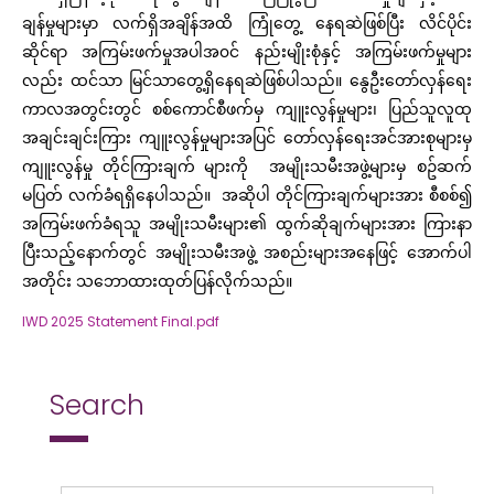
ချန်မှုများမှာ လက်ရှိအချိန်အထိ ကြုံတွေ့ နေရ
ဆဲဖြစ်ပြီး
လိင်ပိုင်း
ဆိုင်ရာ အကြမ်းဖက်မှုအပါအ၀င် နည်းမျိုးစုံနှင့် အကြမ်းဖက်
မှုများ
လည်း ထင်သာ မြင်သာတွေ့ရှိနေရဆဲဖြစ်ပါသည်။
နွေဦးတော်လှန်ရေး
ကာလအတွင်းတွင် စစ်ကောင်စီဖက်မှ ကျူးလွန်မှုများ၊ ပြည်သူလူထု
အချင်းချင်းကြား ကျူးလွန်မှုများအပြင် တော်လှန်ရေး
အင်အားစု
များမှ
ကျူးလွန်မှု
တိုင်ကြားချက်
များကို အမျိုးသမီးအဖွဲ့များမှ စဥ်ဆက်
မပြတ် လက်ခံရရှိနေပါသည်။ အဆိုပါ တိုင်ကြားချက်များအား စီစစ်၍
အကြမ်းဖက်ခံရသူ အမျိုးသမီးများ၏ ထွက်ဆိုချက်များအား ကြားနာ
ပြီးသည့်နောက်တွင် အမျိုးသမီးအဖွဲ့
အစည်းများအနေဖြင့် အောက်ပါ
အတိုင်း သဘောထားထုတ်ပြန်လိုက်သည်။
IWD 2025 Statement Final.pdf
Search
Search