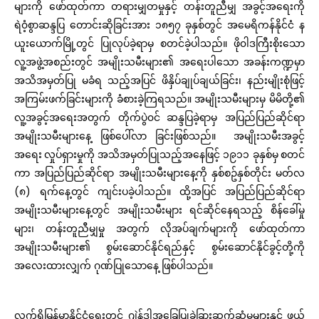
များကို ဖော်ထုတ်ကာ တရားမျှတမှုနှင့် တန်းတူညီမျှ
အခွင့်အရေးကို
ရဲ၀ံ့စွာဆန္ဒပြ တောင်းဆိုခြင်းအား ၁၈၅၇ ခုနှစ်တွင် အမေရိကန်နိုင်ငံ န
ယူးယောက်မြို့တွင် ပြုလုပ်ခဲ့ရာမှ စတင်ခဲ့ပါသည်။ ဖို၀ါဒကြီးစိုးသော
လူ့အဖွဲ့အစည်းတွင် အမျိုးသမီးများ၏ အရေးပါသော အခန်းကဏ္ဍမှာ
အသိအမှတ်ပြု မခံရ
သည့်အပြင် ဖိနှိပ်ချုပ်ချယ်ခြင်း၊ နည်းမျိုးစုံဖြင့်
အကြမ်းဖက်ခြင်းများကို ခံစားခဲ့ကြရသည်။ အမျိုးသမီးများမှ မိမိတို့၏
လူ့အခွင့်အရေးအတွက် တိုက်ပွဲ၀င်
ဆန္ဒပြခဲ့ရာမှ အပြည်ပြည်ဆိုင်ရာ
အမျိုးသမီးများနေ့ ဖြစ်ပေါ်လာ
ခြင်းဖြစ်သည်။ အမျိုးသမီးအခွင့်
အရေး
လှုပ်ရှားမှုကို
အသိအမှတ်ပြုသည့်အနေဖြင့် ၁၉၁၁ ခုနှစ်မှ
စတင်
ကာ အပြည်ပြည်ဆိုင်ရာ အမျိုးသမီးများနေ့ကို နှစ်စဥ်နှစ်တိုင်း မတ်လ
(၈) ရက်နေ့တွင် ကျင်းပခဲ့ပါသည်။
ထို့အပြင် အပြည်ပြည်ဆိုင်ရာ
အမျိုးသမီးများနေ့တွင် အမျိုးသမီးများ
ရင်ဆိုင်နေရသည့် စိန်ခေါ်မှု
များ၊ တန်းတူညီမျှမှု အတွက် လိုအပ်ချက်များကို ဖော်ထုတ်ကာ
အမျိုးသမီးများ၏
စွမ်းဆောင်နိုင်ရည်နှင့် စွမ်းဆောင်နိုင်ခွင့်တို့ကို
အလေးထားလျှက် ဂုဏ်ပြုသောနေ့ ဖြစ်ပါသည်။
လက်ရှိမြန်မာ့နိုင်ငံရေးတွင်
ဂျဲန်ဒါ
အခြေပြုခွဲခြားဆက်ဆံမှုများနှင့် ဖယ်