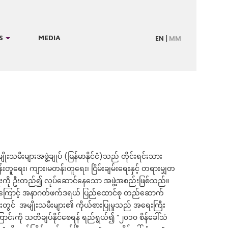
S
MEDIA
EN
MM
ိုးသမီးများအဖွဲ့ချုပ် (မြန်မာနိုင်ငံ)သည် တိုင်းရင်းသား
်းတူရေး၊ ကျား၊မတန်းတူရေး၊ ငြိမ်းချမ်းရေးနှင့် တရားမျှတ
းကို ဦးတည်၍ လုပ်ဆောင်နေသော အဖွဲ့အစည်းဖြစ်သည်။
ု့ကြောင့် အနာဂတ်ဖက်ဒရယ် ပြည်ထောင်စု တည်ဆောက်
းတွင် အမျိုးသမီးများ၏ ကိုယ်စားပြုမှုသည် အရေးကြီး
ောင်းကို သတိချပ်နိုင်စေရန် ရည်ရွယ်၍ “၂၀၁၀ စိန်ခေါ်သံ