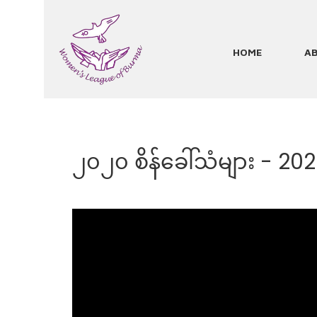
Skip
to
main
HOME
A
Main
content
navigation
၂၀၂၀ စိန်ခေါ်သံများ - 20