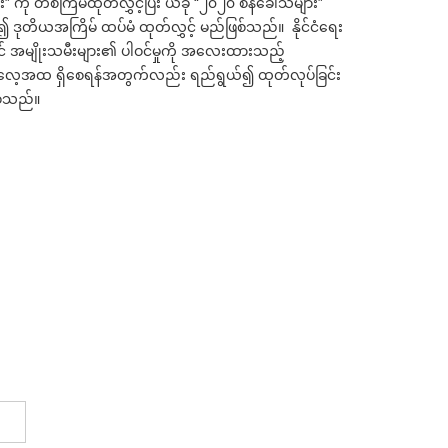
း” ကို တစ်ကြိမ်ထုတ်လွှင့်ပြီး ယခု “၂၀၂၀ စိန်ခေါ်သံများ”
၍ ဒုတိယအကြိမ် ထပ်မံ ထုတ်လွှင့် မည်ဖြစ်သည်။ နိုင်ငံရေး
င် အမျိုးသမီးများ၏ ပါဝင်မှုကို အလေးထားသည့်
ေ့အထ ရှိစေရန်အတွက်လည်း ရည်ရွယ်၍ ထုတ်လုပ်ခြင်း
စ်သည်။