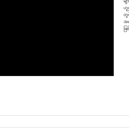
မျာ
ဟူ
တွ
အလ
ဖြ