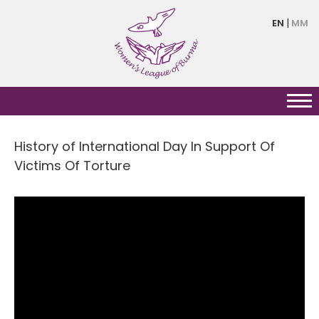
Skip
EN
MM
to
main
content
History of International Day In Support Of
Victims Of Torture