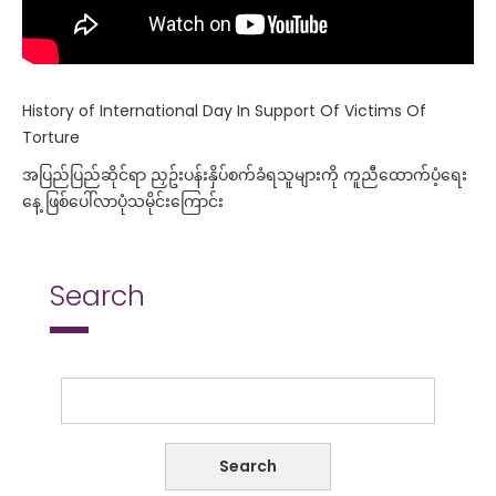
History of International Day In Support Of Victims Of
Torture
အပြည်ပြည်ဆိုင်ရာ‌ ညှဥ်းပန်းနှိပ်စက်ခံရသူများကို ကူညီထောက်ပံ့ရေး
နေ့ ဖြစ်ပေါ်လာပုံသမိုင်းကြောင်း
Search
Search